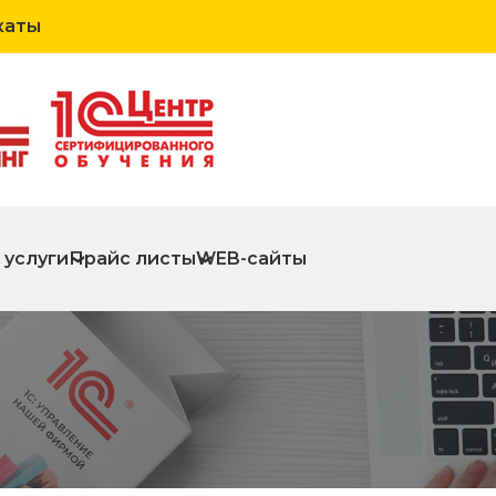
каты
 услуги
Прайс листы
WEB-сайты