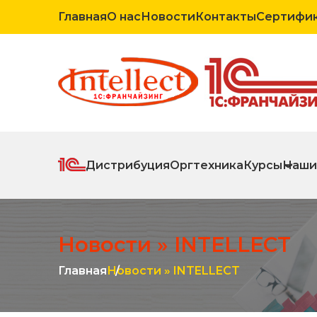
Главная
О нас
Новости
Контакты
Сертифи
Дистрибуция
Оргтехника
Курсы
Наши
Новости » INTELLECT
Главная
Новости » INTELLECT