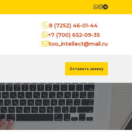
8 (7252) 46-01-44
+7 (700) 652-09-35
too_intellect@mail.ru
Оставить заявку